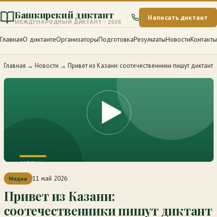
Башкирский диктант
Написать диктант
МЕЖДУНАРОДНЫЙ ДИКТАНТ · 2026
Главная
О диктанте
Организаторы
Подготовка
Результаты
Новости
Контакты
Главная
→
Новости
→
Привет из Казани: соотечественники пишут диктант
11 май 2026
Медиа
Привет из Казани:
соотечественники пишут диктант